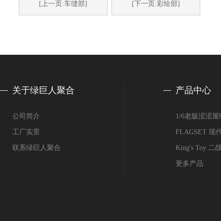
[上一页:车缝部]
[下一页:彩绘部]
关于绿巨人聚合
产品中心
公司简介
1/6老版涩涩
工厂实景
FLAGSET
联系绿巨人聚合
King's Toy
更多产品