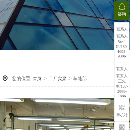
咨询
联系人
联系人
徐小
姐/180-
4692-
9306
联系人
联系人
您的位置:
->
-> 车缝部
首页
工厂实景
王先
生/137-
2888-
1886
手机站