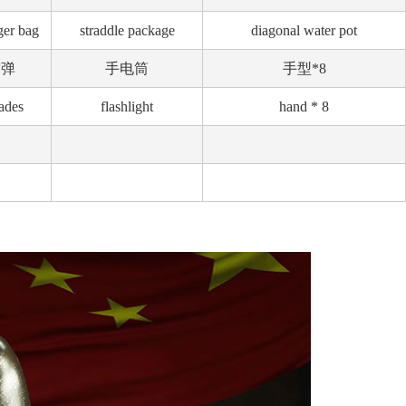
ger bag
straddle package
diagonal water pot
榴弹
手电筒
手型*8
nades
flashlight
hand * 8