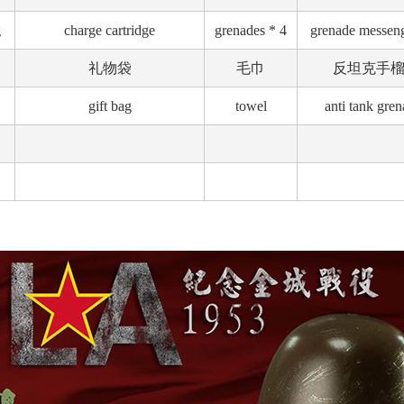
g
charge cartridge
grenades * 4
grenade messen
礼物袋
毛巾
反坦克手
gift bag
towel
anti tank gre