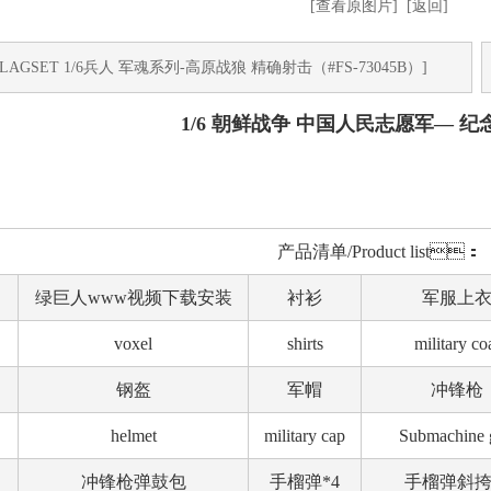
[查看原图片]
[返回]
LAGSET 1/6兵人 军魂系列-高原战狼 精确射击（#FS-73045B）]
1/6 朝鲜战争 中国人民志愿军— 
产品清单/Product list：
绿巨人www视频下载安装
衬衫
军服上
voxel
shirts
military co
钢盔
军帽
冲锋枪
helmet
military cap
Submachine 
冲锋枪弹鼓包
手榴弹*4
手榴弹斜