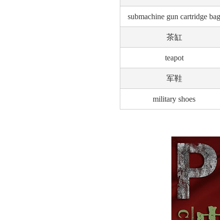
submachine gun cartridge ba
茶缸
teapot
军鞋
military shoes