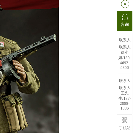
咨询
联系人
联系人
徐小
姐/180-
4692-
9306
联系人
联系人
王先
生/137-
2888-
1886
手机站